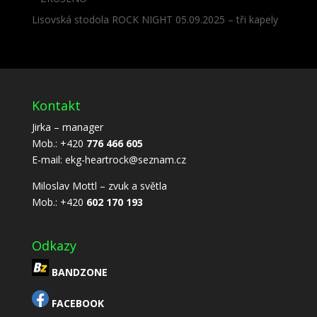
Lisovská stodola ROCK NIGHT 05.09.2025 – tři kapely
Kontakt
Jirka – manager
Mob.: +420
776 466 605
E-mail:
ekg-heartrock@seznam.cz
Miloslav Mottl – zvuk a světla
Mob.: +420
602 170 193
Odkazy
BANDZONE
FACEBOOK