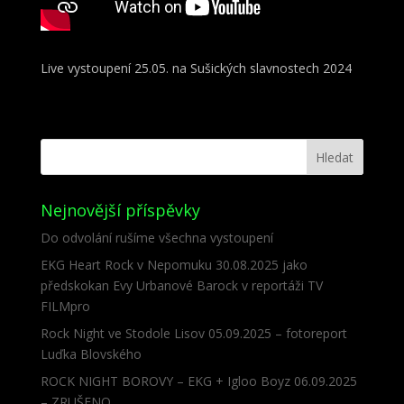
Live vystoupení 25.05. na Sušických slavnostech 2024
Nejnovější příspěvky
Do odvolání rušíme všechna vystoupení
EKG Heart Rock v Nepomuku 30.08.2025 jako
předskokan Evy Urbanové Barock v reportáži TV
FILMpro
Rock Night ve Stodole Lisov 05.09.2025 – fotoreport
Luďka Blovského
ROCK NIGHT BOROVY – EKG + Igloo Boyz 06.09.2025
– ZRUŠENO